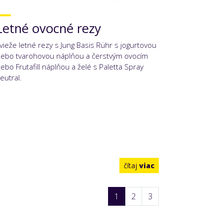
Letné ovocné rezy
vieže letné rezy s Jung Basis Rühr s jogurtovou
lebo tvarohovou náplňou a čerstvým ovocím
lebo Frutafill náplňou a želé s Paletta Spray
eutral.
čítaj
viac
1
2
3