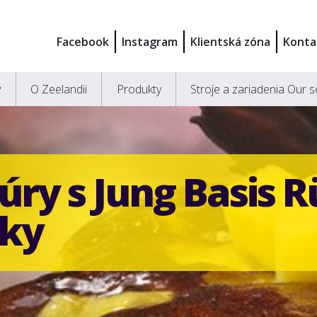
Facebook
Instagram
Klientská zóna
Konta
y
O Zeelandii
Produkty
Stroje a zariadenia Our s
ry s Jung Basis R
ky