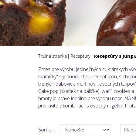
Titulná stránka
Receptúry
Receptúry s Jung 
Zmes pre výrobu jedinečných cukrárskych výro
mamičky“ s jednoduchou receptúrou, s chuťou
trených báboviek, muffinov, „ovocných tul
Cake pop (lízatiek na paličke), waflí, cookies
hmoty je práve ideálna pre výrobu napr. NANU
pripravíte v kombinácii s ovocnými gélmi, Fru
Sort on: