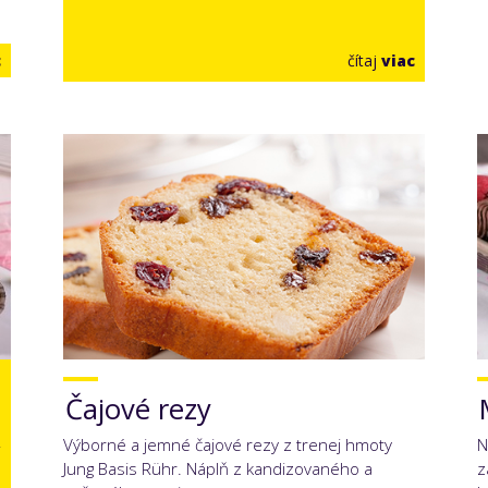
c
čítaj
viac
Čajové rezy
-
Výborné a jemné čajové rezy z trenej hmoty
N
Jung Basis Rühr. Náplň z kandizovaného a
z