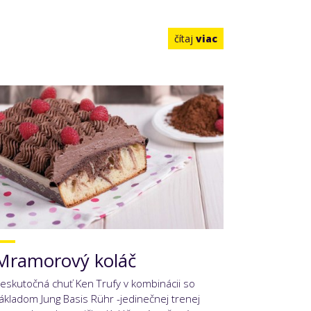
čítaj
viac
Mramorový koláč
eskutočná chuť Ken Trufy v kombinácii so
ákladom Jung Basis Rühr -jedinečnej trenej