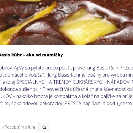
Basis Rühr - ako od mamičky
bkov. Aj Vy sa pýtate prečo použiť práve Jung Basis Rühr ? •Z
 „domáceho koláča“. •Jung Basis Rühr je ideálny pre výrobu mn
ipov“, ako aj ŠPECIÁLNYCH A TRENDY CUKRÁRSKYCH NÁPADOV: NA
 a dokonca sušienok. • Presvedčí Vás úžasná chuť a šťavnatosť kol
KOV – nakoľko hmota je kompaktná a koláč na paličke sa pri jed
tafillmi, čokoládovou dekoráciou,PRESTA náplňami a pod. („cesto 