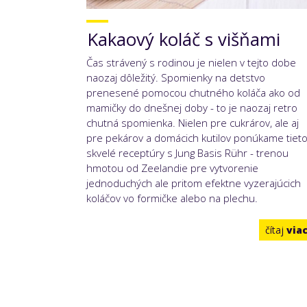
Kakaový koláč s višňami
Čas strávený s rodinou je nielen v tejto dobe
naozaj dôležitý. Spomienky na detstvo
prenesené pomocou chutného koláča ako od
mamičky do dnešnej doby - to je naozaj retro
chutná spomienka. Nielen pre cukrárov, ale aj
pre pekárov a domácich kutilov ponúkame tiet
skvelé receptúry s Jung Basis Rühr - trenou
hmotou od Zeelandie pre vytvorenie
jednoduchých ale pritom efektne vyzerajúcich
koláčov vo formičke alebo na plechu.
čítaj
via