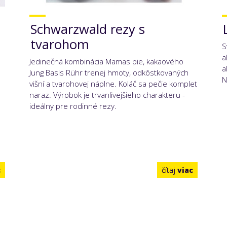
Schwarzwald rezy s
tvarohom
S
a
Jedinečná kombinácia Mamas pie, kakaového
a
Jung Basis Rühr trenej hmoty, odkôstkovaných
N
višní a tvarohovej náplne. Koláč sa pečie komplet
naraz. Výrobok je trvanlivejšieho charakteru -
o
ideálny pre rodinné rezy.
c
čítaj
viac