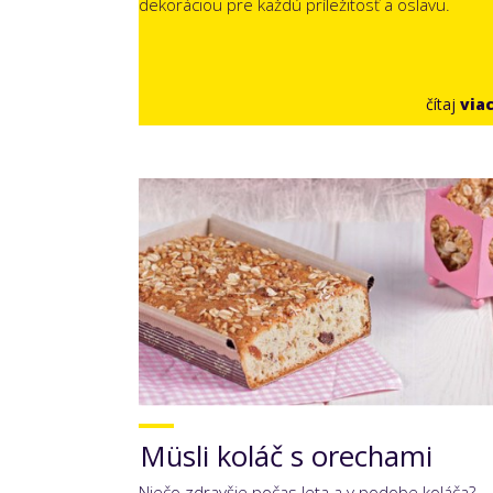
dekoráciou pre každú príležitosť a oslavu.
čítaj
via
Müsli koláč s orechami
Niečo zdravšie počas leta a v podobe koláča?