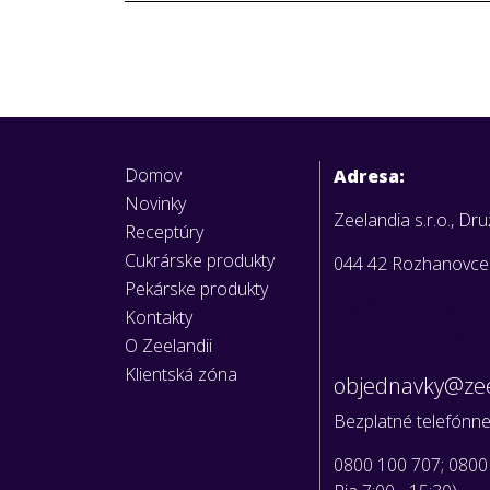
Domov
Adresa:
Novinky
Zeelandia s.r.o., Dr
Receptúry
Cukrárske produkty
044 42 Rozhanovce
Pekárske produkty
Vaše objedná
Kontakty
posielajte pr
O Zeelandii
Call centrum:
Klientská zóna
objednavky@zee
Bezplatné telefónne 
0800 100 707; 0800