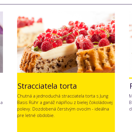
Stracciatela torta
Chutná a jednoduchá stracciatela torta s Jung
M
sa
Basis Rühr a ganáž náplňou z bielej čokoládovej
B
polevy. Dozdobená čerstvým ovocím - ideálna
d
pre letné obdobie.