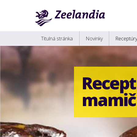
Titulná stránka
Novinky
Receptúr
Receptú
mamič