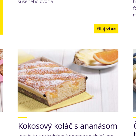
sušeného ovocia.
h
f
m
c
čítaj
viac
Kokosový koláč s ananásom
Leto je tu a prázdninová pohoda so slniečkom