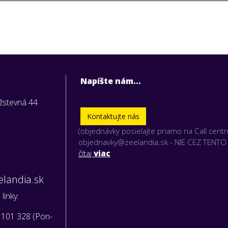
Napíšte nám...
užstevná 44
Kontaktujte nás
(objednávky posielajte priamo na Call cent
vky nám
objednavky@zeelandia.sk - NIE CEZ TENT
iamo na:
čítaj
viac
landia.sk
linky:
 101 328 (Pon-