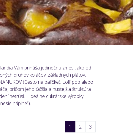
eelandia Vám prináša jedinečnú zmes „ako od
ohých druhov koláčov: základných plátov,
NUKOV (Cesto na paličke), Lolli pop alebo
áča, pričom jeho ťažšia a hustejšia štruktúra
ení netrúsi. • Ideálne cukrárske výrobky
nesie náplne“).
1
2
3