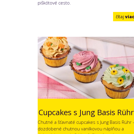
piškótové cesto.
čítaj
via
Cupcakes s Jung Basis Rühr
Chutné a šťavnaté cupcakes s Jung Basis Rühr 
dozdobené chutnou vanilkovou náplňou a