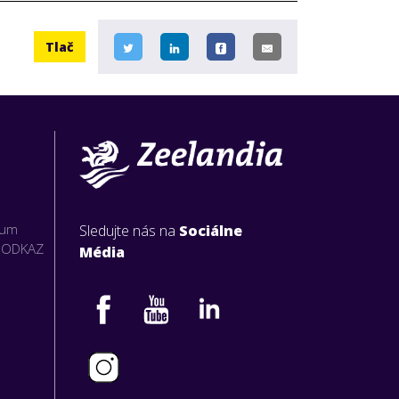
Tlač
rum
Sledujte nás na
Sociálne
O ODKAZ
Média