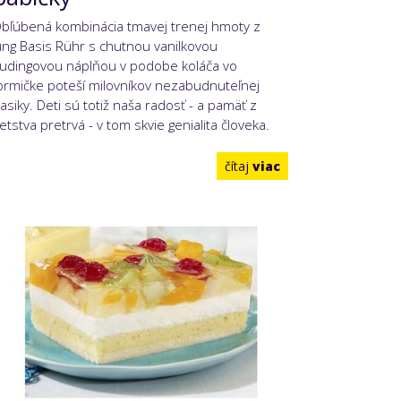
bľúbená kombinácia tmavej trenej hmoty z
ung Basis Rühr s chutnou vanilkovou
udingovou náplňou v podobe koláča vo
ormičke poteší milovníkov nezabudnuteľnej
lasiky. Deti sú totiž naša radosť - a pamäť z
etstva pretrvá - v tom skvie genialita človeka.
čítaj
viac