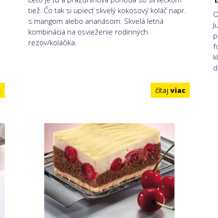
tiež. Čo tak si upiecť skvelý kokosový koláč napr.
O
s mangom alebo ananásom. Skvelá letná
J
kombinácia na osvieženie rodinných
p
rezov/koláčika.
f
k
d
c
čítaj
viac