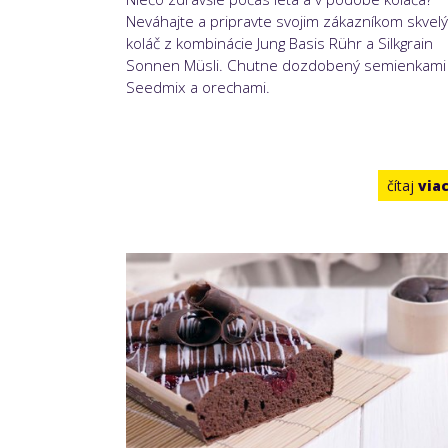
Neváhajte a pripravte svojim zákazníkom skvelý
koláč z kombinácie Jung Basis Rühr a Silkgrain
Sonnen Müsli. Chutne dozdobený semienkami
Seedmix a orechami.
čítaj
via