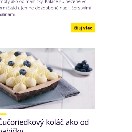
moty ako od mamičky. Koláče sú pečené vo
ormičkách. Jemne dozdobené napr. čerstvými
alinami.
čítaj
viac
Čučoriedkový koláč ako od
babičky