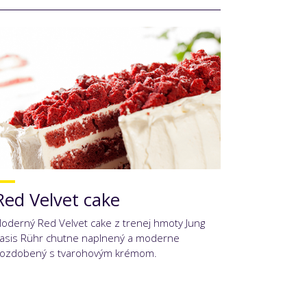
Red Velvet cake
oderný Red Velvet cake z trenej hmoty Jung
asis Rühr chutne naplnený a moderne
ozdobený s tvarohovým krémom.