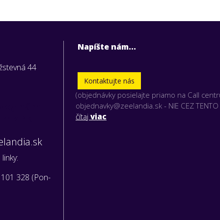
Napíšte nám...
užstevná 44
Kontaktujte nás
(objednávky posielajte priamo na Call cent
vky nám
objednavky@zeelandia.sk - NIE CEZ TENT
iamo na:
čítaj
viac
landia.sk
linky:
 101 328 (Pon-