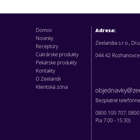
Domov
Adresa:
Novinky
Zeelandia s.r.o., Dr
Receptúry
Cukrárske produkty
044 42 Rozhanovce
Pekárske produkty
Vaše objedná
Kontakty
posielajte pr
O Zeelandii
Call centrum:
Klientská zóna
objednavky@zee
Bezplatné telefónne 
0800 100 707; 0800
Pia 7:00 - 15:30)