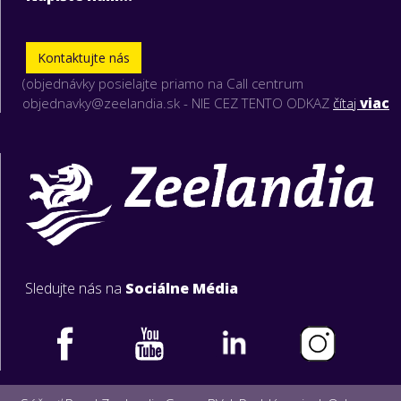
Kontaktujte nás
(objednávky posielajte priamo na Call centrum
objednavky@zeelandia.sk - NIE CEZ TENTO ODKAZ
čítaj
viac
Sledujte nás na
Sociálne Média