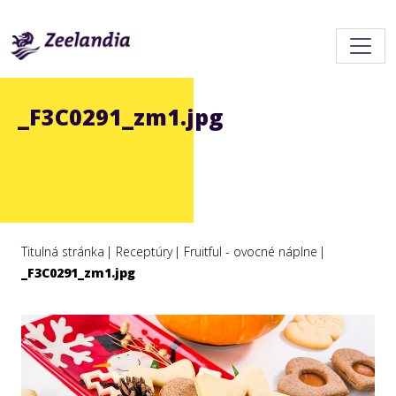
_F3C0291_zm1.jpg
Titulná stránka
Receptúry
Fruitful - ovocné náplne
_F3C0291_zm1.jpg