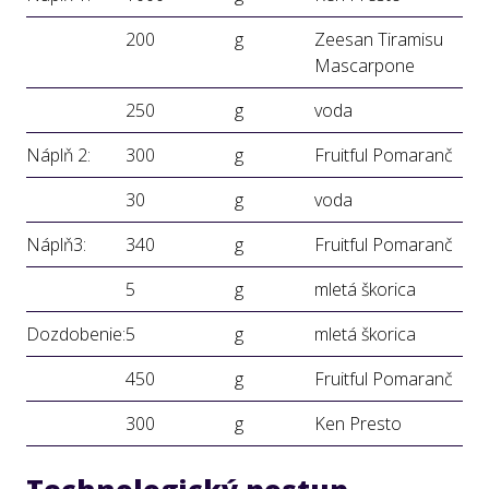
200
g
Zeesan Tiramisu
Mascarpone
250
g
voda
Náplň 2:
300
g
Fruitful Pomaranč
30
g
voda
Náplň3:
340
g
Fruitful Pomaranč
5
g
mletá škorica
Dozdobenie:
5
g
mletá škorica
450
g
Fruitful Pomaranč
300
g
Ken Presto