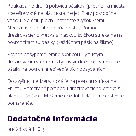
Poukladáme druhú polovicu pásikov. (presne na miesta,
kde ešte v kréme plát cesta nie je). Pláty pokropíme
vodou. Na celú plochu natrieme zvyšok krému.
Necháme do druhého dňa postáť. Pomocou
drezírovacieho vrecka s hladkou špičkou striekame na
povrch tiramisu pásiky. (každý tretí pásik na šikmo).
Povrch posypeme jemne škoricou. Tým istým
drezírovacím vreckom s tým istým krémom striekame
pásiky na povrch hneď vedľa tých posypaných.
Do zvyšnej medzery, ktorá je na povrchu striekame
Fruitful Pomaranč pomocou drezírovacieho vrecka s
hladkou špičkou. Môžeme dozdobiť plátkom čerstvého
pomaranča.
Dodatočné informácie
pre 28 ks á 110 g.