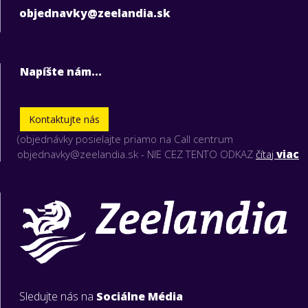
objednavky@zeelandia.sk
Napíšte nám...
Kontaktujte nás
(objednávky posielajte priamo na Call centrum
objednavky@zeelandia.sk - NIE CEZ TENTO ODKAZ
čítaj
viac
Sledujte nás na
Sociálne Média