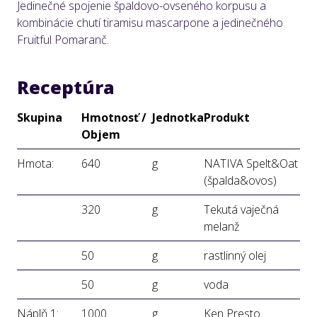
Jedinečné spojenie špaldovo-ovseného korpusu a
kombinácie chutí tiramisu mascarpone a jedinečného
Fruitful Pomaranč.
Receptúra
Skupina
Hmotnosť /
Jednotka
Produkt
Objem
Hmota:
640
g
NATIVA Spelt&Oat
(špalda&ovos)
320
g
Tekutá vaječná
melanž
50
g
rastlinný olej
50
g
voda
Náplň 1:
1000
g
Ken Presto