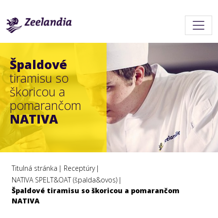
Špaldové
tiramisu so
škoricou a
pomarančom
NATIVA
Titulná stránka
Receptúry
NATIVA SPELT&OAT (špalda&ovos)
Špaldové tiramisu so škoricou a pomarančom
NATIVA