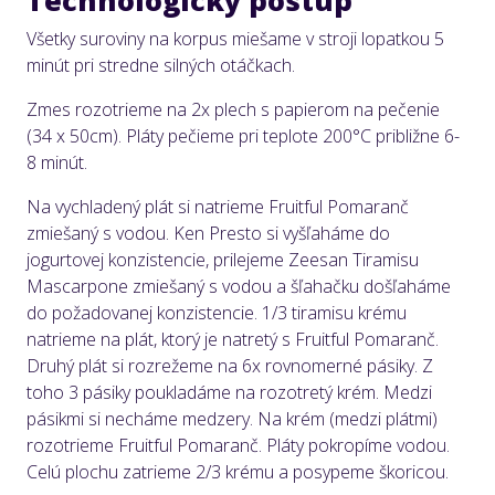
Technologický postup
Všetky suroviny na korpus miešame v stroji lopatkou 5
minút pri stredne silných otáčkach.
Zmes rozotrieme na 2x plech s papierom na pečenie
(34 x 50cm). Pláty pečieme pri teplote 200°C približne 6-
8 minút.
Na vychladený plát si natrieme Fruitful Pomaranč
zmiešaný s vodou. Ken Presto si vyšľaháme do
jogurtovej konzistencie, prilejeme Zeesan Tiramisu
Mascarpone zmiešaný s vodou a šľahačku došľaháme
do požadovanej konzistencie. 1/3 tiramisu krému
natrieme na plát, ktorý je natretý s Fruitful Pomaranč.
Druhý plát si rozrežeme na 6x rovnomerné pásiky. Z
toho 3 pásiky poukladáme na rozotretý krém. Medzi
pásikmi si necháme medzery. Na krém (medzi plátmi)
rozotrieme Fruitful Pomaranč. Pláty pokropíme vodou.
Celú plochu zatrieme 2/3 krému a posypeme škoricou.