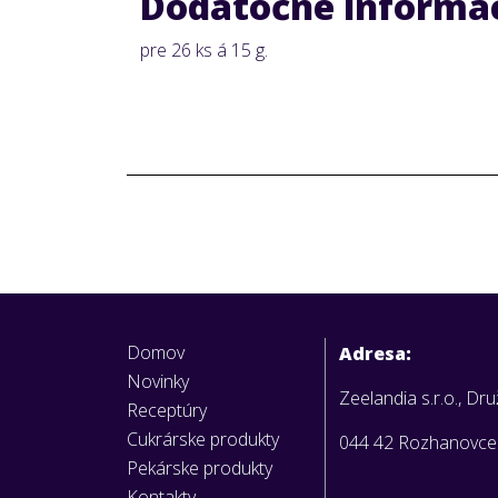
Dodatočné informá
pre 26 ks á 15 g.
Domov
Adresa:
Novinky
Zeelandia s.r.o., Dr
Receptúry
Cukrárske produkty
044 42 Rozhanovce
Pekárske produkty
Vaše objedná
Kontakty