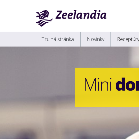
Titulná stránka
Novinky
Receptúr
Mini
do