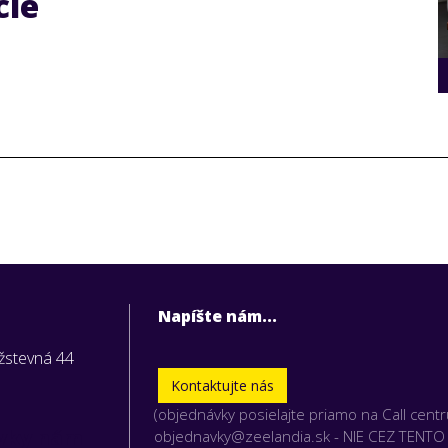
cie
Napíšte nám...
užstevná 44
Kontaktujte nás
(objednávky posielajte priamo na Call cent
vky nám
objednavky@zeelandia.sk - NIE CEZ TENT