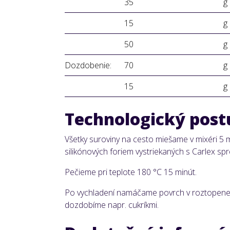
35
g
15
g
50
g
Dozdobenie:
70
g
15
g
Technologický post
Všetky suroviny na cesto miešame v mixéri 5
silikónových foriem vystriekaných s Carlex sp
Pečieme pri teplote 180 °C 15 minút.
Po vychladení namáčame povrch v roztopenej Z
dozdobíme napr. cukríkmi.