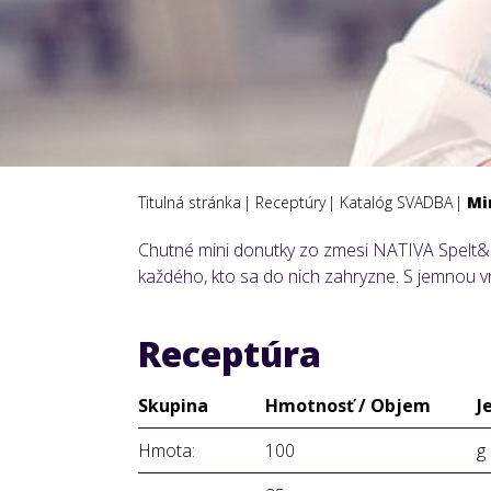
Titulná stránka
Receptúry
Katalóg SVADBA
Mi
Chutné mini donutky zo zmesi NATIVA Spelt&O
každého, kto sa do nich zahryzne. S jemnou v
Receptúra
Skupina
Hmotnosť / Objem
J
Hmota:
100
g