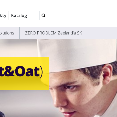
Rozšírené
kty
Katalóg
vyhľadávanie...
olutions
ZERO PROBLEM Zeelandia SK
lt&Oat
)