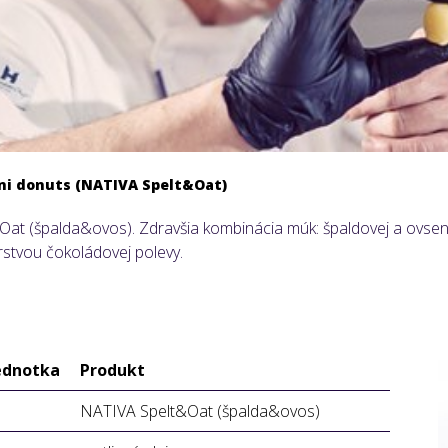
ni donuts (NATIVA Spelt&Oat)
at (špalda&ovos). Zdravšia kombinácia múk: špaldovej a ovsene
rstvou čokoládovej polevy.
ednotka
Produkt
NATIVA Spelt&Oat (špalda&ovos)