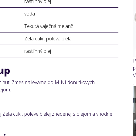
rastlinný olej
voda
Tekutá vaječná melanž
Zela cukr. poleva biela
rastlinný olej
P
up
p
V
 minút. Zmes nalievame do MINI donutkových
.
rejom.
ela cukr. poleve bielej zriedenej s olejom a vhodne