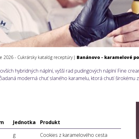
cie 2026 - Cukrársky katalóg receptúry
Banánovo - karamelové p
ovších hybridných náplní, vyšší rad pudingových náplní Fine cr
. Žiadaná moderná chuť slaného karamelu, ktorá chutí širokému 
em
Jednotka
Produkt
g
Cookies z karamelového cesta