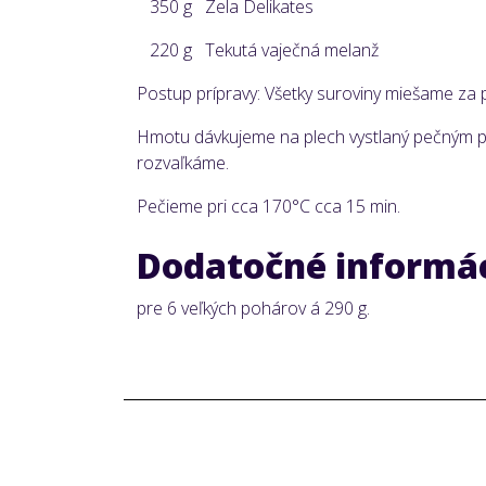
350 g Zela Delikates
220 g Tekutá vaječná melanž
Postup prípravy: Všetky suroviny miešame za 
Hmotu dávkujeme na plech vystlaný pečným p
rozvaľkáme
Pečieme pri cca 170°C cca 15 min.
Dodatočné informá
pre 6 veľkých pohárov á 290 g.