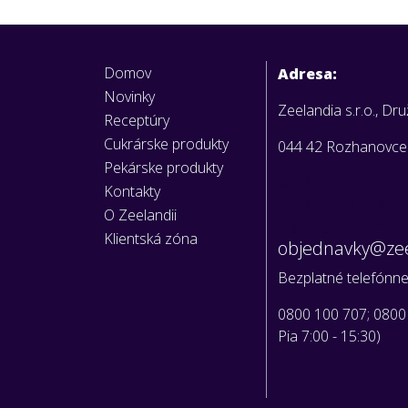
Domov
Adresa:
Novinky
Zeelandia s.r.o., Dr
Receptúry
Cukrárske produkty
044 42 Rozhanovce
Pekárske produkty
Vaše objedná
Kontakty
posielajte pr
O Zeelandii
Call centrum:
Klientská zóna
objednavky@zee
Bezplatné telefónne 
0800 100 707; 0800
Pia 7:00 - 15:30)