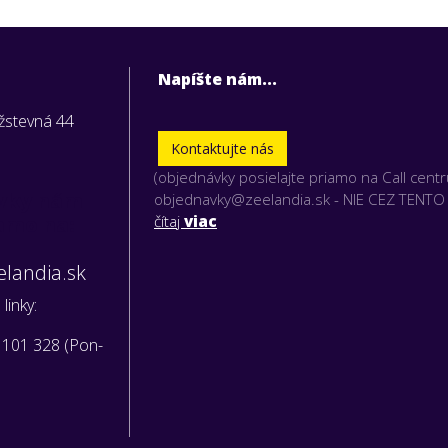
Napíšte nám...
užstevná 44
Kontaktujte nás
(objednávky posielajte priamo na Call cent
vky nám
objednavky@zeelandia.sk - NIE CEZ TENT
iamo na:
čítaj
viac
landia.sk
linky:
 101 328 (Pon-