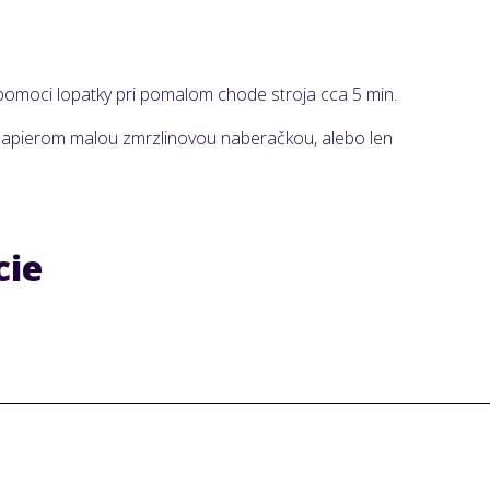
pomoci lopatky pri pomalom chode stroja cca 5 min.
apierom malou zmrzlinovou naberačkou, alebo len
.
cie