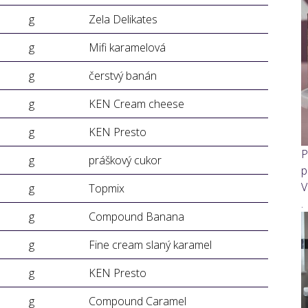
g
Zela Delikates
g
Mifi karamelová
g
čerstvý banán
g
KEN Cream cheese
g
KEN Presto
P
g
práškový cukor
p
V
g
Topmix
.
g
Compound Banana
g
Fine cream slaný karamel
g
KEN Presto
g
Compound Caramel