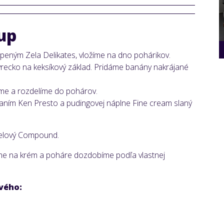
up
eným Zela Delikates, vložíme na dno pohárikov.
vrecko na keksíkový základ. Pridáme banány nakrájané
háme a rozdelíme do pohárov.
haním Ken Presto a pudingovej náplne Fine cream slaný
melový Compound.
me na krém a poháre dozdobíme podľa vlastnej
vého: