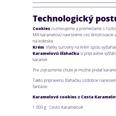
Technologický post
Cookies
rozmixujeme a premiešame s roztop
Mifi karamelovú navrstvíme cez drezírovacie 
na kolieska.
Krém
: Všetky suroviny na krém spolu vyšľa
Karamelovú šľahačku
si pripravíme vyšľa
karamel.
Pre zvýraznenie chute je možné pridať kara
Takto pripravenú šľahačku ozdobne nanesie
fantázie.
Karamelové cookies z Cesta Karamelo
1 000 g Cesto Karamelové