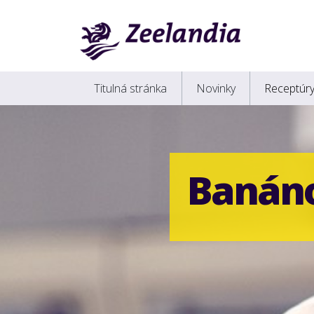
Titulná stránka
Novinky
Receptúr
Banáno