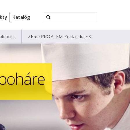
Rozšírené
kty
Katalóg
vyhľadávanie...
olutions
ZERO PROBLEM Zeelandia SK
poháre