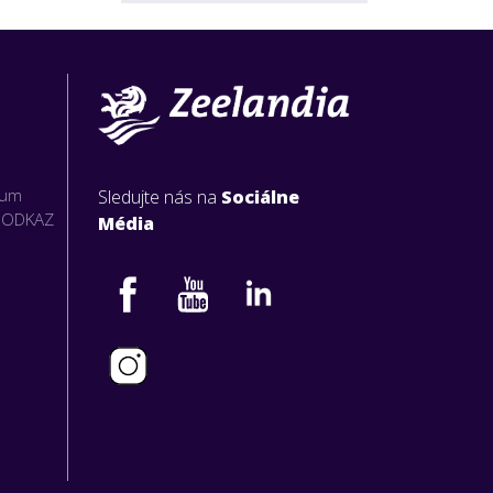
rum
Sledujte nás na
Sociálne
O ODKAZ
Média