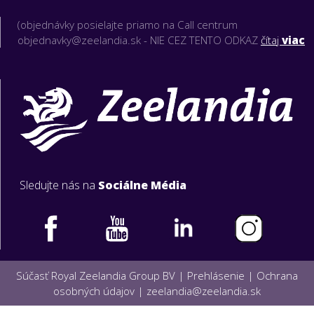
(objednávky posielajte priamo na Call centrum
objednavky@zeelandia.sk - NIE CEZ TENTO ODKAZ
čítaj
viac
Sledujte nás na
Sociálne Média
Súčasť Royal Zeelandia Group BV |
Prehlásenie
|
Ochrana
osobných údajov
|
zeelandia@zeelandia.sk