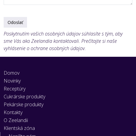
Odoslať
Poskytnutím vašich osobných údajov súhlasíte s tým, aby
sme Vás ako Zeelandia kontaktovali. Prečítajte si naše
vyhlásenie o ochrane osobných údajov.
Domov
Novinky
Receptúry
Cukrárske produkty
Pekárske produkty
Kontakty
O Zeelandii
Klientská zóna