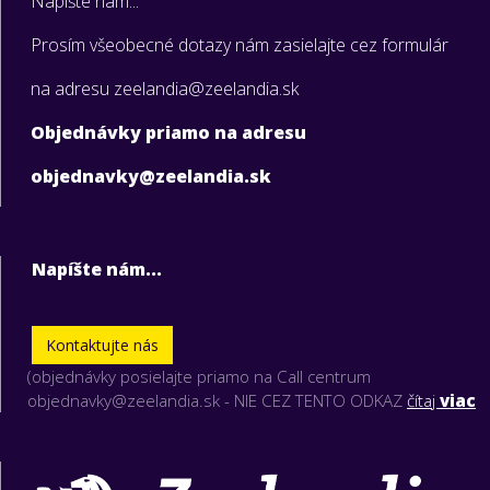
Napíšte nám...
Prosím všeobecné dotazy nám zasielajte cez formulár
na adresu zeelandia@zeelandia.sk
Objednávky priamo na adresu
objednavky@zeelandia.sk
Napíšte nám...
Kontaktujte nás
(objednávky posielajte priamo na Call centrum
objednavky@zeelandia.sk - NIE CEZ TENTO ODKAZ
čítaj
viac