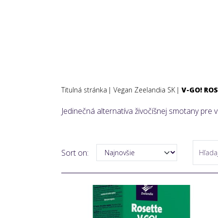
Titulná stránka
Vegan Zeelandia SK
V-GO! RO
Jedinečná alternatíva živočíšnej smotany pre 
Sort on: