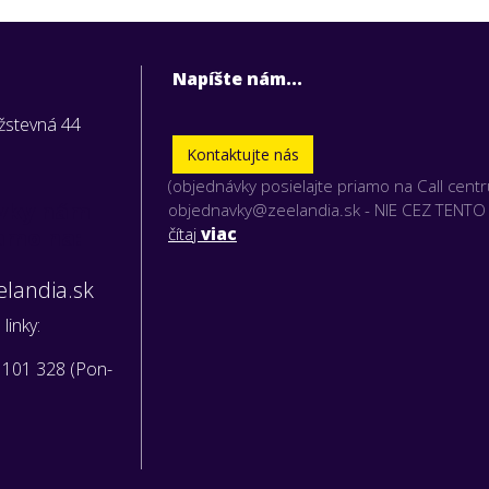
Napíšte nám...
užstevná 44
Kontaktujte nás
(objednávky posielajte priamo na Call cent
vky nám
objednavky@zeelandia.sk - NIE CEZ TENT
iamo na:
čítaj
viac
landia.sk
linky:
 101 328 (Pon-