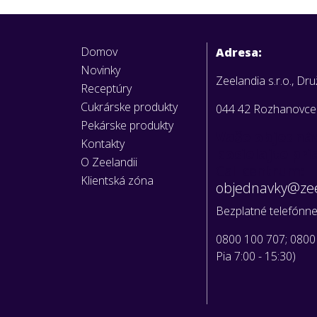
Domov
Adresa:
Novinky
Zeelandia s.r.o., Dr
Receptúry
Cukrárske produkty
044 42 Rozhanovce
Pekárske produkty
Vaše objedná
Kontakty
posielajte pr
O Zeelandii
Call centrum:
Klientská zóna
objednavky@zee
Bezplatné telefónne 
0800 100 707; 0800
Pia 7:00 - 15:30)