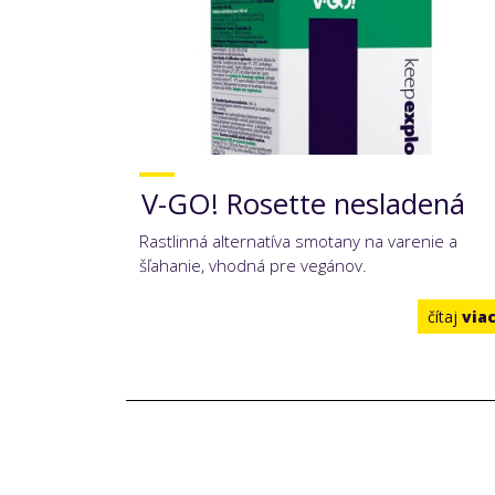
V-GO! Rosette nesladená
Rastlinná alternatíva smotany na varenie a
šľahanie, vhodná pre vegánov.
čítaj
via