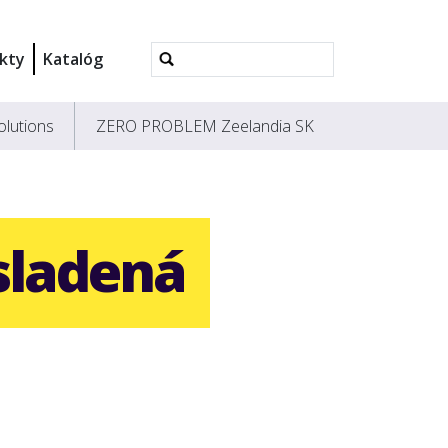
Rozšírené
kty
Katalóg
vyhľadávanie...
olutions
ZERO PROBLEM Zeelandia SK
sladená