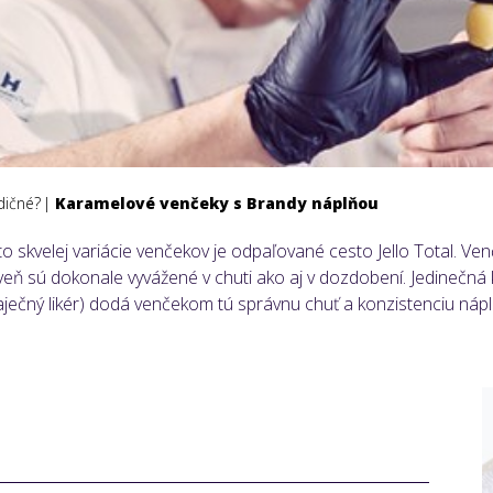
dičné?
Karamelové venčeky s Brandy náplňou
jto skvelej variácie venčekov je odpaľované cesto Jello Total. 
eň sú dokonale vyvážené v chuti ako aj v dozdobení. Jedinečná
aječný likér) dodá venčekom tú správnu chuť a konzistenciu náp