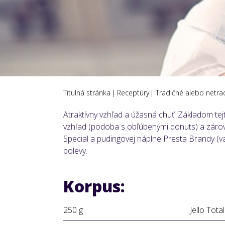
Titulná stránka
Receptúry
Tradičné alebo netra
Atraktívny vzhľad a úžasná chuť: Základom te
vzhľad (podoba s obľúbenými donuts) a zárov
Special a pudingovej náplne Presta Brandy (v
polevy.
Korpus:
250 g
Jello Total