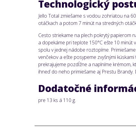
Technologický post
Jello Total zmiešame s vodou zohriatou na 6
otáčkach a potom 7 minút na stredných otáč
Cesto striekame na plech pokrytý papierom na
a dopekáme pri teplote 150°C ešte 10 minút v z
spolu v jednej nádobe roztopíme. Primiešame
venčekov a ešte posypeme zvyšnými kúskami te
prekrajujeme pozdĺžne a naplníme krémom, kt
ihneď do neho primiešame aj Prestu Brandy. 
Dodatočné informá
pre 13 ks á 110 g.