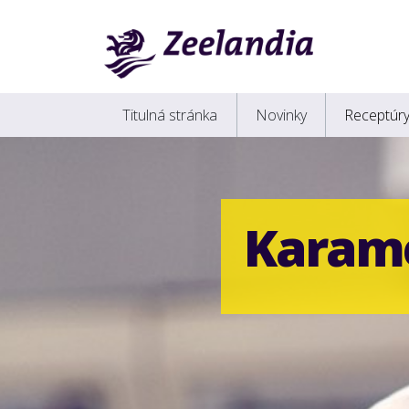
Titulná stránka
Novinky
Receptúr
Karam