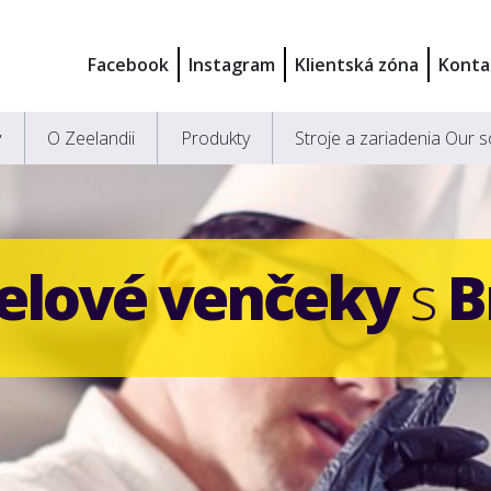
Facebook
Instagram
Klientská zóna
Konta
y
O Zeelandii
Produkty
Stroje a zariadenia Our s
elové venčeky
s
B