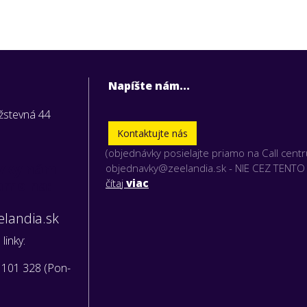
Napíšte nám...
užstevná 44
Kontaktujte nás
(objednávky posielajte priamo na Call cent
vky nám
objednavky@zeelandia.sk - NIE CEZ TENT
iamo na:
čítaj
viac
landia.sk
linky:
 101 328 (Pon-