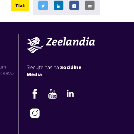
Tlač
rum
Sledujte nás na
Sociálne
O ODKAZ
Média