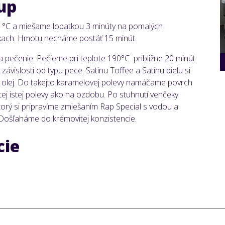
up
0 °C a miešame lopatkou 3 minúty na pomalých
kach. Hmotu necháme postáť 15 minút.
 pečenie. Pečieme pri teplote 190°C približne 20 minút
ávislosti od typu pece. Satinu Toffee a Satinu bielu si
 olej. Do takejto karamelovej polevy namáčame povrch
j istej polevy ako na ozdobu. Po stuhnutí venčeky
orý si pripravíme zmiešaním Rap Special s vodou a
Došľaháme do krémovitej konzistencie.
cie