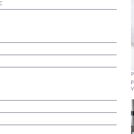
°C
P
p
V
.