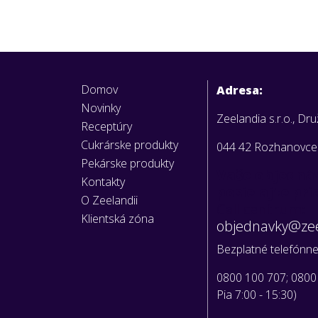
Domov
Adresa:
Novinky
Zeelandia s.r.o., Dr
Receptúry
Cukrárske produkty
044 42 Rozhanovce
Pekárske produkty
Vaše objedná
Kontakty
posielajte pr
O Zeelandii
Call centrum:
Klientská zóna
objednavky@zee
Bezplatné telefónne 
0800 100 707; 0800
Pia 7:00 - 15:30)