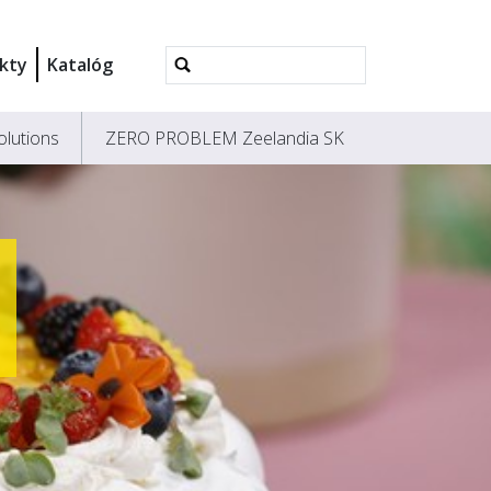
Rozšírené
kty
Katalóg
vyhľadávanie...
olutions
ZERO PROBLEM Zeelandia SK