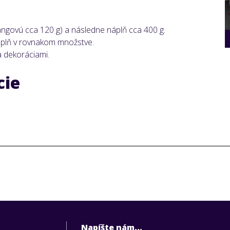
govú cca 120 g) a následne náplň cca 400 g.
plň v rovnakom množstve.
 dekoráciami.
cie
Napíšte nám...