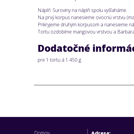
Náplň: Suroviny na náplň spolu vyšľaháme.
Na prvý korpus nanesieme ovocnú vrstvu (man
Prikryjeme druhým korpusom a nanesieme ná
Tortu ozdobíme mangovou vrstvou a Barbara
Dodatočné informá
pre 1 tortu á 1 450 g.
Domov
Adresa: