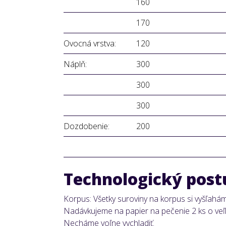
160
170
Ovocná vrstva:
120
Náplň:
300
300
300
Dozdobenie:
200
Technologický post
Korpus: Všetky suroviny na korpus si vyšľaháme
Nadávkujeme na papier na pečenie 2 ks o veľk
Necháme voľne vychladiť.