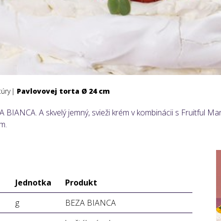
túry
Pavlovovej torta Ø 24 cm
 BIANCA. A skvelý jemný, svieži krém v kombinácii s Fruitful M
m.
Jednotka
Produkt
g
BEZA BIANCA