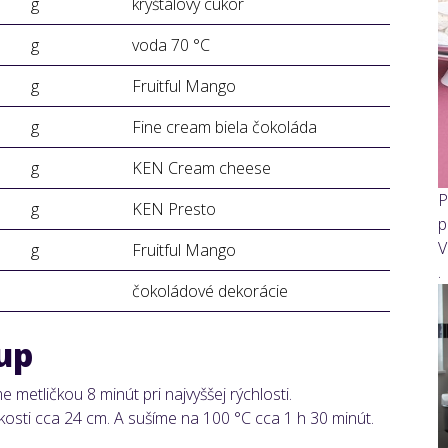
g
kryštálový cukor
g
voda 70 °C
g
Fruitful Mango
g
Fine cream biela čokoláda
g
KEN Cream cheese
P
g
KEN Presto
p
V
g
Fruitful Mango
.
čokoládové dekorácie
up
 metličkou 8 minút pri najvyššej rýchlosti.
osti cca 24 cm. A sušíme na 100 °C cca 1 h 30 minút.