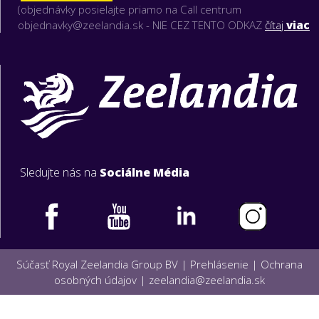
(objednávky posielajte priamo na Call centrum
objednavky@zeelandia.sk - NIE CEZ TENTO ODKAZ
čítaj
viac
Sledujte nás na
Sociálne Média
Súčasť Royal Zeelandia Group BV |
Prehlásenie
|
Ochrana
osobných údajov
|
zeelandia@zeelandia.sk