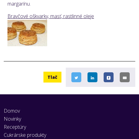
margarínu.
Bravčové oškvarky, masť, rastlinné oleje
Tlač
Domov
Novinky
Receptúry
Cukrárske produkty