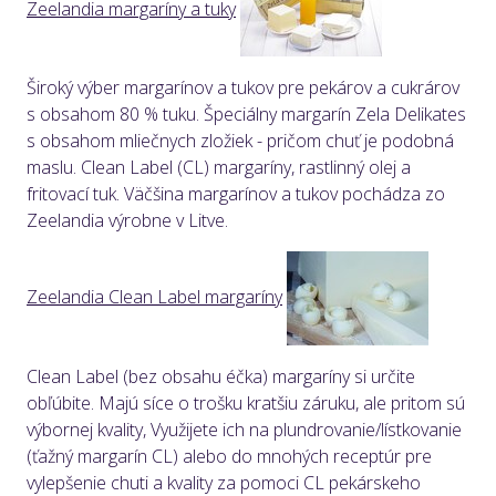
Zeelandia margaríny a tuky
Široký výber margarínov a tukov pre pekárov a cukrárov
s obsahom 80 % tuku. Špeciálny margarín Zela Delikates
s obsahom mliečnych zložiek - pričom chuť je podobná
maslu. Clean Label (CL) margaríny, rastlinný olej a
fritovací tuk. Väčšina margarínov a tukov pochádza zo
Zeelandia výrobne v Litve.
Zeelandia Clean Label margaríny
Clean Label (bez obsahu éčka) margaríny si určite
obľúbite. Majú síce o trošku kratšiu záruku, ale pritom sú
výbornej kvality, Využijete ich na plundrovanie/lístkovanie
(ťažný margarín CL) alebo do mnohých receptúr pre
vylepšenie chuti a kvality za pomoci CL pekárskeho