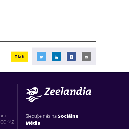
Tlač
rum
Sledujte nás na
Sociálne
O ODKAZ
Média