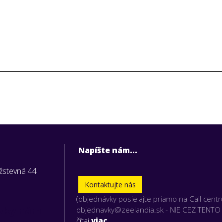
Napíšte nám...
užstevná 44
Kontaktujte nás
(objednávky posielajte priamo na Call cent
vky nám
objednavky@zeelandia.sk - NIE CEZ TENT
čítaj
viac