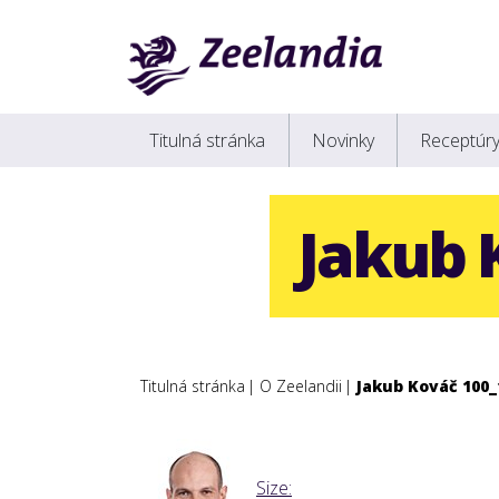
Titulná stránka
Novinky
Receptúr
Jakub 
Titulná stránka
O Zeelandii
Jakub Kováč 100_
Click
Size: