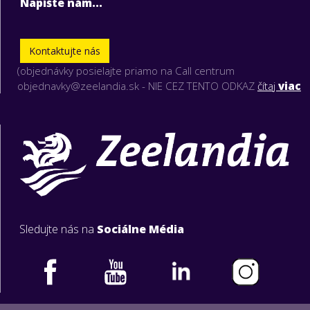
Napíšte nám...
Kontaktujte nás
(objednávky posielajte priamo na Call centrum
objednavky@zeelandia.sk - NIE CEZ TENTO ODKAZ
čítaj
viac
Sledujte nás na
Sociálne Média