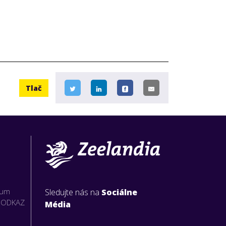
Tlač
rum
Sledujte nás na
Sociálne
O ODKAZ
Média