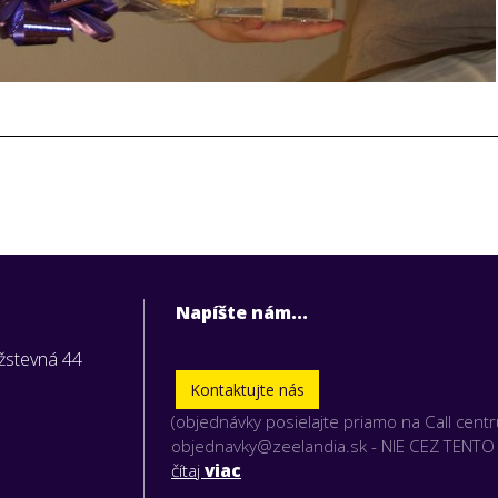
Napíšte nám...
užstevná 44
Kontaktujte nás
(objednávky posielajte priamo na Call cent
vky nám
objednavky@zeelandia.sk - NIE CEZ TENT
iamo na:
čítaj
viac