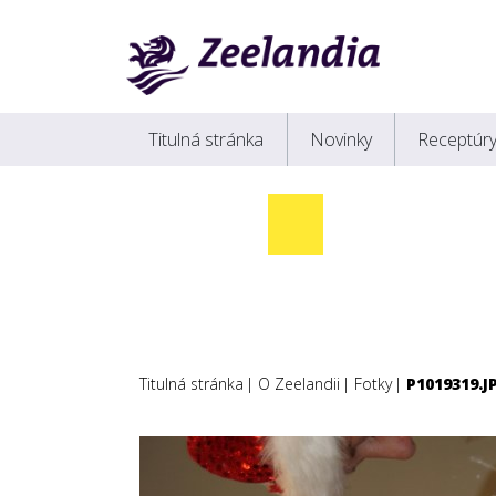
Titulná stránka
Novinky
Receptúr
Titulná stránka
O Zeelandii
Fotky
P1019319.J