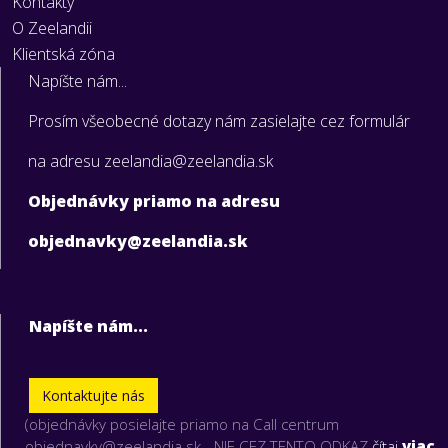
Kontakty
O Zeelandii
Klientská zóna
Napíšte nám...
Prosím všeobecné dotazy nám zasielajte cez formulár
na adresu zeelandia@zeelandia.sk
Objednávky priamo na adresu
objednavky@zeelandia.sk
Napíšte nám...
Kontaktujte nás
(objednávky posielajte priamo na Call centrum
objednavky@zeelandia.sk - NIE CEZ TENTO ODKAZ
čítaj
viac