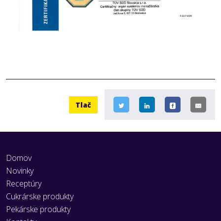
Tlač
Domov
Novinky
Receptúry
Cukrárske produkty
Pekárske produkty