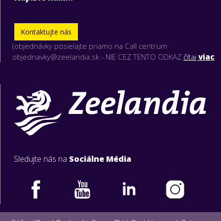
Kontaktujte nás
(objednávky posielajte priamo na Call centrum
objednavky@zeelandia.sk - NIE CEZ TENTO ODKAZ
čítaj
viac
Sledujte nás na
Sociálne Média