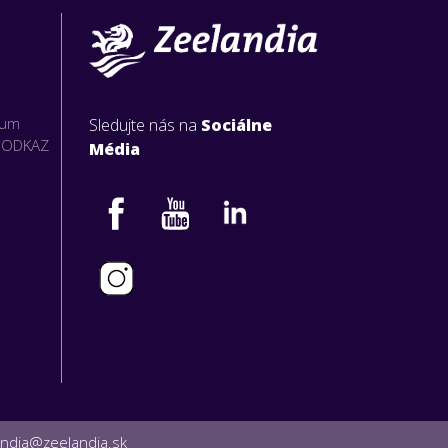
rum
Sledujte nás na
Sociálne
O ODKAZ
Média
andia@zeelandia.sk