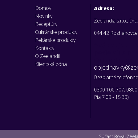
Domov
Adresa:
Novinky
Zeelandia s.r.o., Dr
Receptúry
Cukrárske produkty
044 42 Rozhanovce
Pekárske produkty
Vaše objedná
Kontakty
posielajte pr
O Zeelandii
Call centrum:
Klientská zóna
objednavky@zee
Bezplatné telefónne 
0800 100 707; 0800
Pia 7:00 - 15:30)
Súčasť Royal Zeel