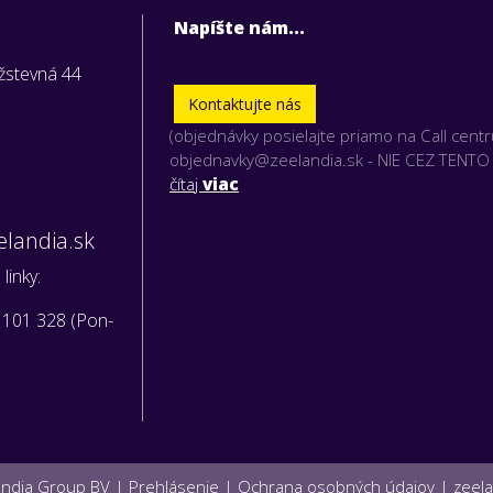
Napíšte nám...
užstevná 44
Kontaktujte nás
(objednávky posielajte priamo na Call cent
vky nám
objednavky@zeelandia.sk - NIE CEZ TENT
iamo na:
čítaj
viac
landia.sk
linky:
 101 328 (Pon-
andia Group BV |
Prehlásenie
|
Ochrana osobných údajov
|
zeel