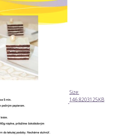
Click
Size:
to
146.8203125KB
view
full-
size
image…