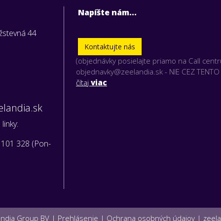
Napíšte nám...
užstevná 44
Kontaktujte nás
(objednávky posielajte priamo na Call cent
vky nám
objednavky@zeelandia.sk - NIE CEZ TENT
iamo na:
čítaj
viac
landia.sk
linky:
 101 328 (Pon-
andia Group BV |
Prehlásenie
|
Ochrana osobných údajov
|
zeel