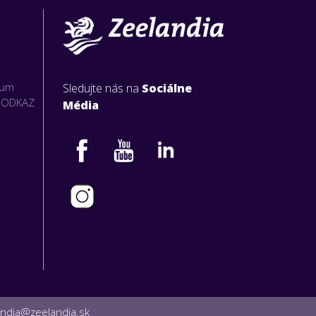
rum
Sledujte nás na
Sociálne
O ODKAZ
Média
andia@zeelandia.sk