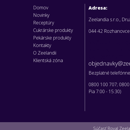
Domov
Adresa:
Novinky
Zeelandia s.r.o., Dr
Receptúry
Cukrárske produkty
044 42 Rozhanovce
Pekárske produkty
Vaše objedná
Kontakty
posielajte pr
O Zeelandii
Call centrum:
Klientská zóna
objednavky@zee
Bezplatné telefónne 
0800 100 707; 0800
Pia 7:00 - 15:30)
Súčasť Royal Zeel