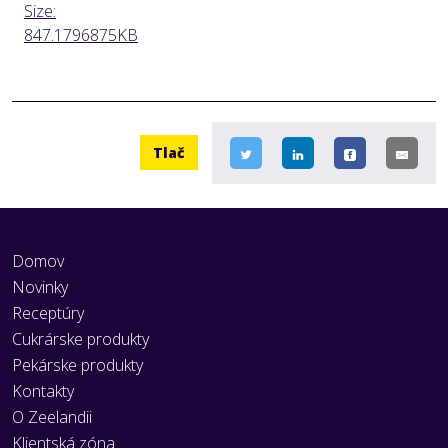
Click
Size:
to
847.1796875KB
view
full-
size
image…
Tlač
Domov
Novinky
Receptúry
Cukrárske produkty
Pekárske produkty
Kontakty
O Zeelandii
Klientská zóna