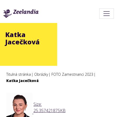
Katka
Jacečková
Titulná stránka
Obrázky
FOTO Zamestnanci 2023
Katka Jacečková
Click
Size:
to
25.357421875KB
view