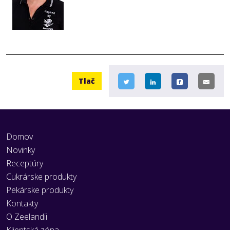
full-
size
image…
Tlač
Domov
Novinky
Receptúry
Cukrárske produkty
Pekárske produkty
Kontakty
O Zeelandii
Klientská zóna