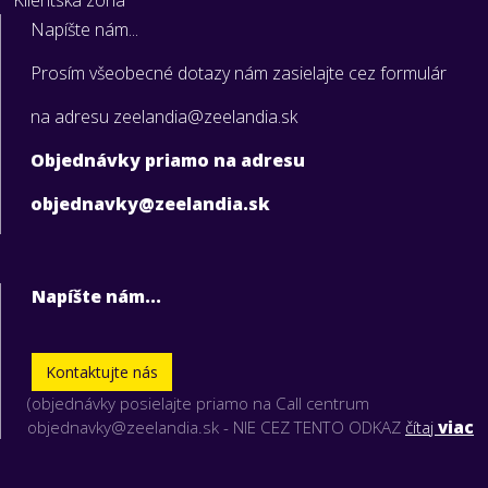
Napíšte nám...
Prosím všeobecné dotazy nám zasielajte cez formulár
na adresu zeelandia@zeelandia.sk
Objednávky priamo na adresu
objednavky@zeelandia.sk
Napíšte nám...
Kontaktujte nás
(objednávky posielajte priamo na Call centrum
objednavky@zeelandia.sk - NIE CEZ TENTO ODKAZ
čítaj
viac