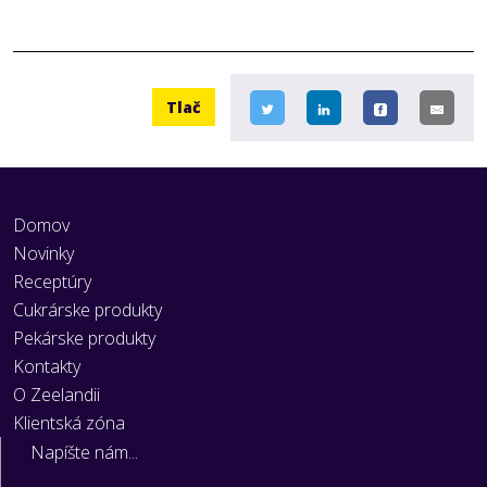
view
full-
size
image…
Tlač
Domov
Novinky
Receptúry
Cukrárske produkty
Pekárske produkty
Kontakty
O Zeelandii
Klientská zóna
Napíšte nám...