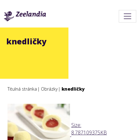
knedličky
Titulná stránka
Obrázky
knedličky
Click
Size:
to
8.787109375KB
view