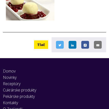
full-
size
image…
Tlač
Domov
Novinky
Receptúry
Cukrárske produkty
Pekárske produkty
Kontakty
O Zeelandii