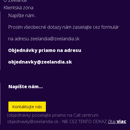
Klientská zóna
Napíšte nám...
Prosím všeobecné dotazy nám zasielajte cez formulár
na adresu zeelandia@zeelandia.sk
Objednávky priamo na adresu
objednavky@zeelandia.sk
Napíšte nám...
Kontaktujte nás
(objednávky posielajte priamo na Call centrum
objednavky@zeelandia.sk - NIE CEZ TENTO ODKAZ
čítaj
viac