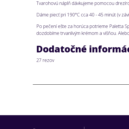
Tvarohovú náplň dávkujeme pomocou drezírov
Dáme piecť pri 190°C cca 40 - 45 minút (v závi
Po pečení ešte za horúca potrieme Paletta Sp
dozdobíme trvanlivým krémom a višňou. Alebo 
Dodatočné informá
27 rezov