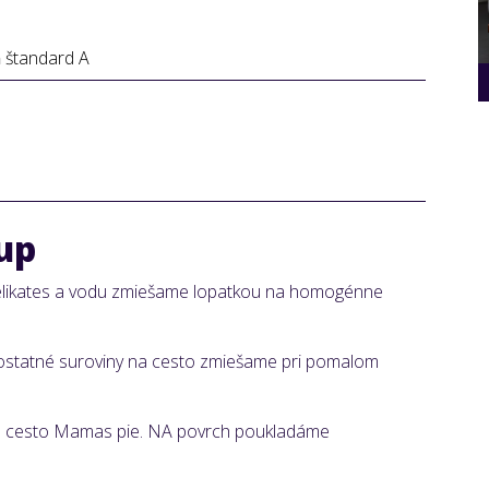
ň štandard A
up
elikates a vodu zmiešame lopatkou na homogénne
a ostatné suroviny na cesto zmiešame pri pomalom
né cesto Mamas pie. NA povrch poukladáme