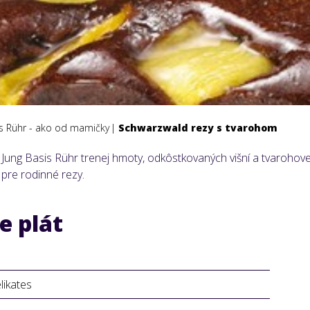
is Rühr - ako od mamičky
Schwarzwald rezy s tvarohom
ng Basis Rühr trenej hmoty, odkôstkovaných višní a tvarohovej
 pre rodinné rezy.
e plát
likates