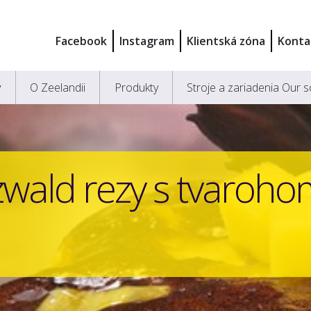
Facebook
Instagram
Klientská zóna
Konta
y
O Zeelandii
Produkty
Stroje a zariadenia Our s
wald rezy s tvaroh