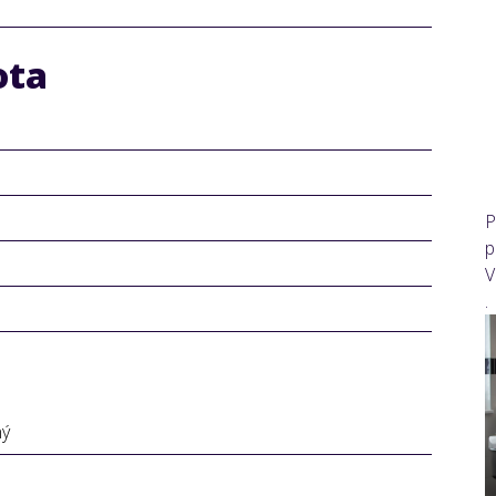
ota
P
p
V
.
ný