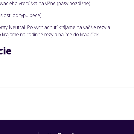
acieho vrecúška na višne (pásy pozdĺžne).
slosti od typu pece).
ray Neutral. Po vychladnutí krájame na väčšie rezy a
krájame na rodinné rezy a balíme do krabičiek.
cie