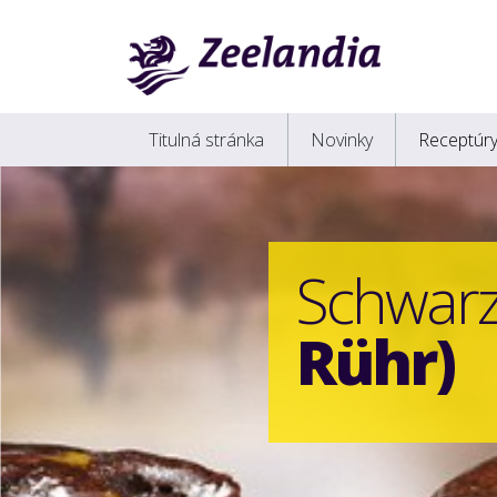
Titulná stránka
Novinky
Receptúr
Schwarz
R
ühr)