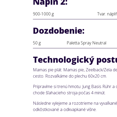
Náplň 2:
900-1000 g
Tvar. nápl
Dozdobenie:
50 g
Paletta Spray Neutral
Technologický post
Mamas pie plát: Mamas pie, Zeelback/Zela d
cesto. Rozvaľkáme do plechu 60x20 cm.
Pripravíme si trenú hmotu: Jung Basis Rühr 
chode šľahacieho stroja počas 4 minút.
Následne vylejeme a rozotrieme na vyvaľka
odkôstkované a odkvapkané višne.