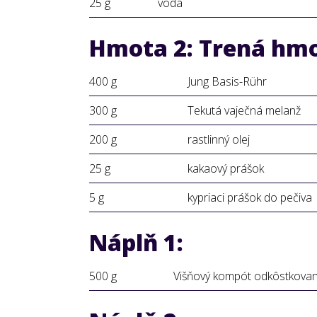
25 g
voda
Hmota 2: Trená hm
400 g
Jung Basis-Rühr
300 g
Tekutá vaječná melanž
200 g
rastlinný olej
25 g
kakaový prášok
5 g
kypriaci prášok do pečiva
Náplň 1:
500 g
Višňový kompót odkôstkova