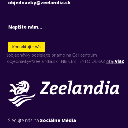
objednavky@zeelandia.sk
Napíšte nám...
Kontaktujte nás
(objednávky posielajte priamo na Call centrum
objednavky@zeelandia.sk - NIE CEZ TENTO ODKAZ
čítaj
viac
Sledujte nás na
Sociálne Média